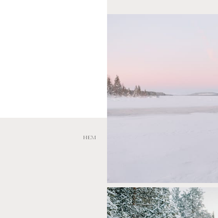
MAG
HEM
OM MIG
BRÖLL