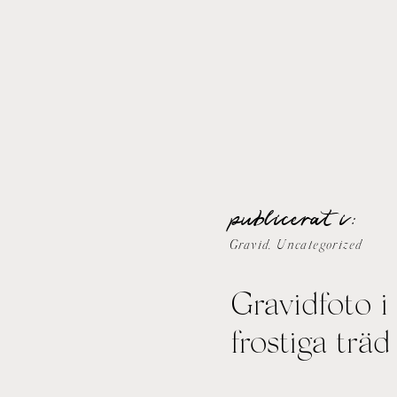
publicerat i:
Gravid
,
Uncategorized
Gravidfoto i
frostiga träd